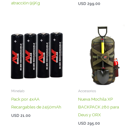
atracción 95Kg
USD
299.00
Minelab
Accesorios
Pack por 4xAA
Nueva Mochila XP
Recargables de 2450mAh
BACKPACK 280 para
Deus y ORX
USD
21.00
USD
295.00