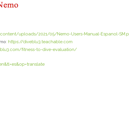
-content/uploads/2021/05/Nemo-Users-Manual-Espanol-SM.p
emo
:
https://diveblu3.teachable.com
blu3.com/fitness-to-dive-evaluation/
en&tl=es&op=translate