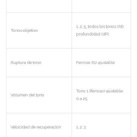
1, 2, 5, todos los tonos (At),
Tonos objetivo
profundidad (dP)
Ruptura de tono
Ferroso (t1) ajustable
Tono 1 (ferroso) ajustable:
Volumen del tono
0 a 25
Velocidad de recuperación
1, 2, 3