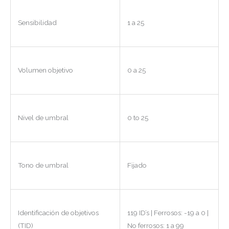
Sensibilidad
1 a 25
Volumen objetivo
0 a 25
Nivel de umbral
0 to 25
Tono de umbral
Fijado
Identificación de objetivos
119 ID’s | Ferrosos: -19 a 0 |
(TID)
No ferrosos: 1 a 99