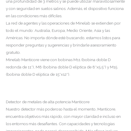
una profundidad de 3 metros y se puede utilizar maravillosamente
y con seguridad en suelos salinos. Además, el dispositivo funciona
en las condiciones más difíciles.
La red de agentes y las operaciones de Minelab se extienden por
todo el mundo: Australia, Europa, Medio Oriente, Asia y las
Américas. No importa dónde esté buscando, estamos listos para
responder preguntas y sugerencias y brindarle asesoramiento
gratuito.
Minelab Manticore viene con bobinas M11 (bobina doble D
redonda de 11″), M8 (bobina doble D elíptica de 8″x5.5″) y M15
(bobina doble D elíptica de 15″x12″).
Detector de metales de alta potencia Manticore
Nuestro detector más poderoso hasta el momento, Manticore,
encuentra objetivos más rápido, con mayor claridad e incluso en
los entornos más desafiantes. Con capacidades y tecnologías
impresionantes, nada pasará desapercibido. Más eficaz incluso